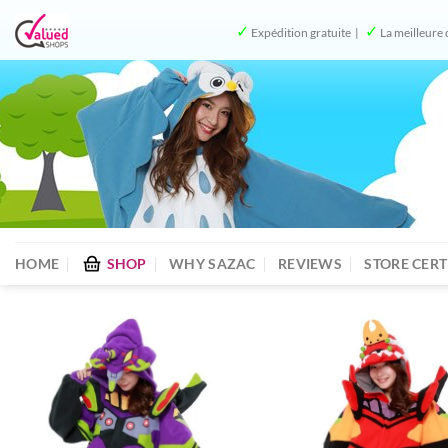
Skip
✓
✓
Expédition gratuite |
La meilleure 
to
content
HOME
SHOP
WHY SAZAC
REVIEWS
STORE CERT