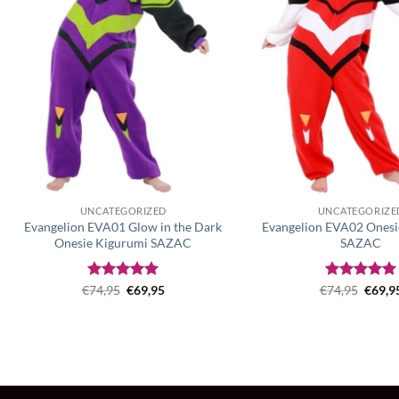
UNCATEGORIZED
UNCATEGORIZE
Evangelion EVA01 Glow in the Dark
Evangelion EVA02 Onesi
Onesie Kigurumi SAZAC
SAZAC
Original
Current
Origin
€
Rated
74,95
€
5
69,95
€
Rated
74,95
€
5
69,9
price
price
price
out of 5
out of 5
was:
is:
was:
€74,95.
€69,95.
€74,95