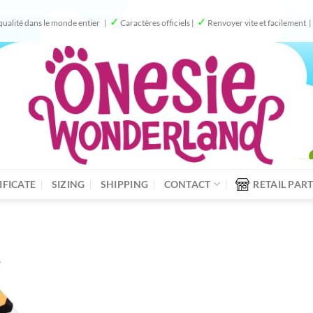
✓
✓
qualité dans le monde entier |
Caractères officiels |
Renvoyer vite et facilement |
IFICATE
SIZING
SHIPPING
CONTACT
RETAIL PAR