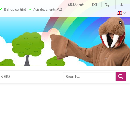
€
0,00
✓
✓
E-shop certifié |
Avis des clients: 9.2
Search
TNERS
for: